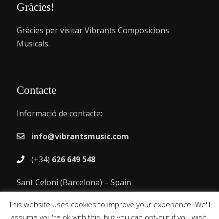
Gràcies!
Gràcies per visitar Vibrants Composicions
Musicals.
Contacte
Informació de contacte:
info@vibrantsmusic.com
(+34)
626 649 548
Sant Celoni (Barcelona) – Spain
This website uses cookies to improve your experience. We'll
assume you're ok with this, but you can opt-out if you wish.