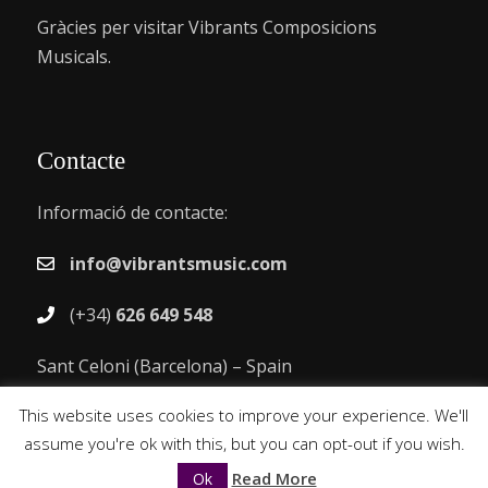
Gràcies per visitar Vibrants Composicions
Musicals.
Contacte
Informació de contacte:
info@vibrantsmusic.com
(+34)
626 649 548
Sant Celoni (Barcelona) – Spain
This website uses cookies to improve your experience. We'll
assume you're ok with this, but you can opt-out if you wish.
VIBRANTS MUSIC © 2026
All rights reserved ®
Read More
Ok