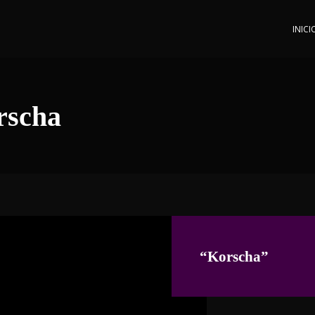
INICI
rscha
“Korscha”