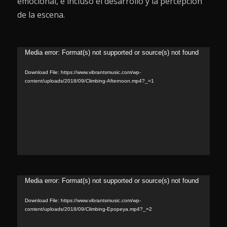
emocional, e incluso el desarrollo y la percepción
de la escena.
Video
Media error: Format(s) not supported or source(s) not found
Player
Download File: https://www.vibrantsmusic.com/wp-
content/uploads/2018/09/Climbing-Afternoon.mp4?_=1
Video
Media error: Format(s) not supported or source(s) not found
Player
Download File: https://www.vibrantsmusic.com/wp-
content/uploads/2018/09/Climbing-Epopeya.mp4?_=2